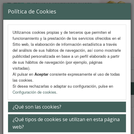
Política de Cookies
Utilizamos cookies propias y de terceros que permiten el
funcionamiento y la prestación de los servicios ofrecidos en el
MENU
Sitio web, la elaboración de información estadística a través
del análisis de sus hábitos de navegación, así como mostrarle
publicidad personalizada en base a un perfil elaborado a partir
de sus hábitos de navegación (por ejemplo, páginas
Formulario de contacto
visitadas).
Al pulsar en
Aceptar
consiente expresamente el uso de todas
Patrocinadores
las cookies.
Si desea rechazarlas o adaptar su configuración, pulse en
Colaboradores
Configuración de cookies
.
Validación FENIN
¿Qué son las cookies?
Colaboradores
¿Qué tipos de cookies se utilizan en esta página
web?