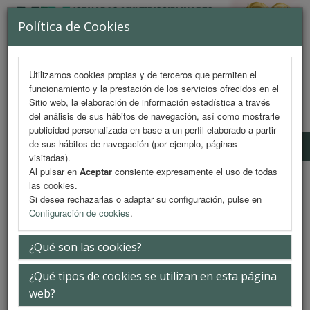
Política de Cookies
Utilizamos cookies propias y de terceros que permiten el
funcionamiento y la prestación de los servicios ofrecidos en el
MENU
Sitio web, la elaboración de información estadística a través
del análisis de sus hábitos de navegación, así como mostrarle
publicidad personalizada en base a un perfil elaborado a partir
de sus hábitos de navegación (por ejemplo, páginas
Inscripción online
visitadas).
Al pulsar en
Aceptar
consiente expresamente el uso de todas
Inscripción Online
las cookies.
Si desea rechazarlas o adaptar su configuración, pulse en
Configuración de cookies
.
Rellenar el formulario con los Datos Personales de la
¿Qué son las cookies?
persona que asistirá al congreso. Los campos marcados
con un asterisco (*) son obligatorios.
¿Qué tipos de cookies se utilizan en esta página
web?